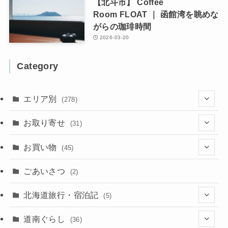
【北斗市】 Coffee
Room FLOAT ｜ 函館湾を眺めな
がらの珈琲時間
2026-03-20
Category
エリア別
(278)
(102)
お取り寄せ
(31)
(137)
(2)
(4)
お買い物
(45)
(11)
(40)
(5)
(8)
(9)
ごあいさつ
(2)
(50)
(21)
(15)
(10)
北海道旅行・宿泊記
(5)
(78)
(16)
(2)
(11)
(2)
(5)
道南ぐらし
(36)