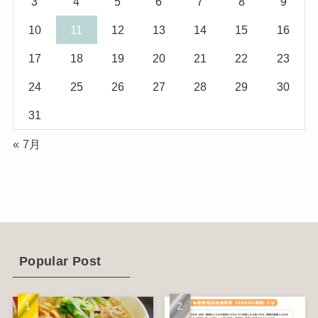
3
4
5
6
7
8
9
(10)
(29)
10
11
12
13
14
15
16
(5)
(17)
17
18
19
20
21
22
23
(2)
24
25
26
27
28
29
30
(1)
31
(2)
« 7月
(12)
(14)
(4)
(6)
Popular Post
(1)
(5)