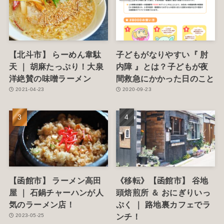
【北斗市】 らーめん韋駄
子どもがなりやすい『 肘
天 ｜ 胡麻たっぷり！大泉
内障 』とは？子どもが夜
洋絶賛の味噌ラーメン
間救急にかかった日のこと
2021-04-23
2020-09-23
【函館市】 ラーメン高田
《移転》【函館市】 谷地
屋 ｜ 石鍋チャーハンが人
頭焙煎所 ＆ おにぎりいっ
気のラーメン店！
ぷく ｜ 路地裏カフェでラ
ンチ！
2023-05-25