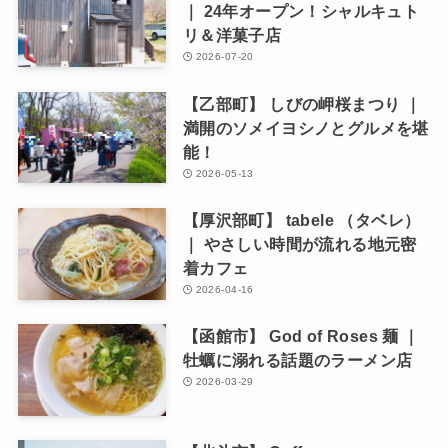
｜ 24年オープン！シャルキュト
リ＆洋菓子店
2026-07-20
【乙部町】 しびの岬桜まつり ｜
満開のソメイヨシノとグルメを堪
能！
2026-05-13
【厚沢部町】 tabele （タベレ）
｜ やさしい時間が流れる地元密
着カフェ
2026-04-16
【函館市】 God of Roses 麺 ｜
牡蠣に溺れる話題のラーメン店
2026-03-29