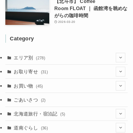
【北斗市】 Coffee
Room FLOAT ｜ 函館湾を眺めな
がらの珈琲時間
2026-03-20
Category
エリア別
(278)
(102)
お取り寄せ
(31)
(137)
(2)
(4)
お買い物
(45)
(11)
(40)
(5)
(8)
(9)
ごあいさつ
(2)
(50)
(21)
(15)
(10)
北海道旅行・宿泊記
(5)
(78)
(16)
(2)
(11)
(2)
(5)
道南ぐらし
(36)