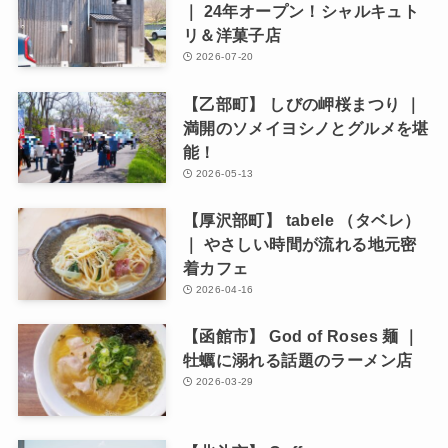
｜ 24年オープン！シャルキュト
リ＆洋菓子店
2026-07-20
【乙部町】 しびの岬桜まつり ｜
満開のソメイヨシノとグルメを堪
能！
2026-05-13
【厚沢部町】 tabele （タベレ）
｜ やさしい時間が流れる地元密
着カフェ
2026-04-16
【函館市】 God of Roses 麺 ｜
牡蠣に溺れる話題のラーメン店
2026-03-29