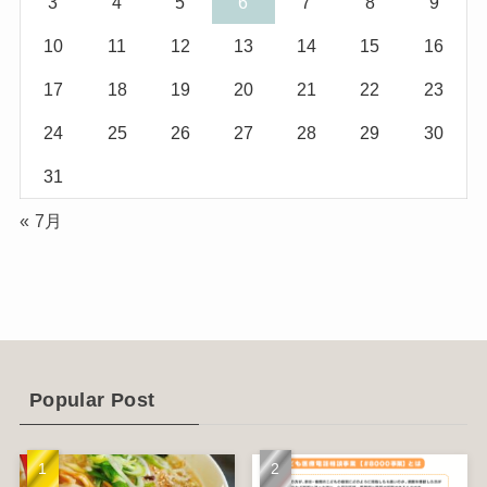
3
4
5
6
7
8
9
(10)
(29)
10
11
12
13
14
15
16
(5)
(17)
17
18
19
20
21
22
23
(2)
24
25
26
27
28
29
30
(1)
31
(2)
« 7月
(12)
(14)
(4)
(6)
Popular Post
(1)
(5)