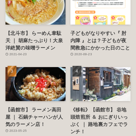
【北斗市】 らーめん韋駄
子どもがなりやすい『 肘
天 ｜ 胡麻たっぷり！大泉
内障 』とは？子どもが夜
洋絶賛の味噌ラーメン
間救急にかかった日のこと
2021-04-23
2020-09-23
【函館市】 ラーメン高田
《移転》【函館市】 谷地
屋 ｜ 石鍋チャーハンが人
頭焙煎所 ＆ おにぎりいっ
気のラーメン店！
ぷく ｜ 路地裏カフェでラ
ンチ！
2023-05-25