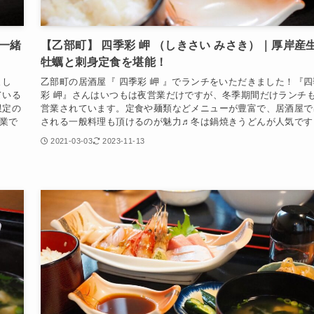
一緒
【乙部町】 四季彩 岬 （しきさい みさき）｜厚岸産
牡蠣と刺身定食を堪能！
まし
乙部町の居酒屋『 四季彩 岬 』でランチをいただきました！『四
ている
彩 岬』さんはいつもは夜営業だけですが、冬季期間だけランチ
限定の
営業されています。定食や麺類などメニューが豊富で、居酒屋で
業で
される一般料理も頂けるのが魅力♬冬は鍋焼きうどんが人気です
2021-03-03
2023-11-13