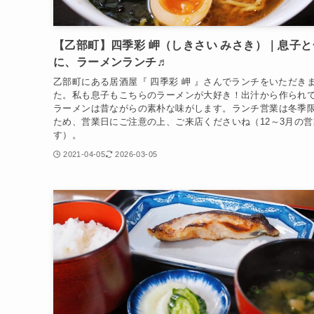
【乙部町】四季彩 岬（しきさい みさき）｜息子と
に、ラーメンランチ♬
乙部町にある居酒屋『 四季彩 岬 』さんでランチをいただき
た。私も息子もこちらのラーメンが大好き！出汁から作られ
ラーメンは昔ながらの素朴な味がします。ランチ営業は冬季
ため、営業日にご注意の上、ご来店くださいね（12～3月の営
す）。
2021-04-05
2026-03-05