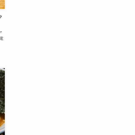
ク
ア
電