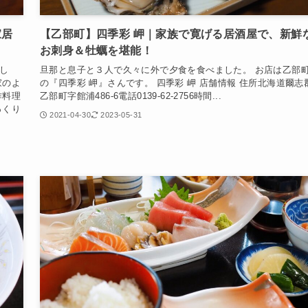
家居
【乙部町】四季彩 岬｜家族で寛げる居酒屋で、新鮮
お刺身＆牡蠣を堪能！
し
旦那と息子と３人で久々に外で夕食を食べました。 お店は乙部
家のよ
の『四季彩 岬』さんです。 四季彩 岬 店舗情報 住所北海道爾志
作料理
乙部町字館浦486-6電話0139-62-2756時間...
っくり
2021-04-30
2023-05-31