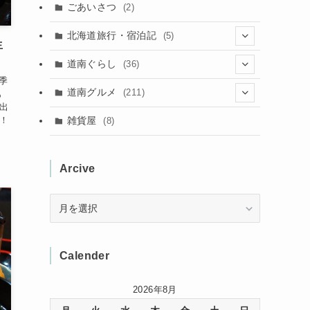
(11)
(40)
(5)
(8)
(9)
ごあいさつ
(2)
(50)
(21)
(15)
(10)
北海道旅行・宿泊記
(5)
生
(78)
(16)
(2)
(11)
(2)
(5)
道南ぐらし
(36)
(31)
(16)
季
(2)
(9)
(7)
(5)
(13)
道南グルメ
(211)
も
(2)
出
(1)
(2)
(2)
(10)
(4)
！
雑貨屋
(8)
(3)
(1)
(11)
(5)
(12)
(5)
(1)
Arcive
(1)
(3)
(36)
(1)
(4)
(3)
(12)
Arcive
(3)
(8)
(32)
Calender
(11)
(7)
2026年8月
(8)
(3)