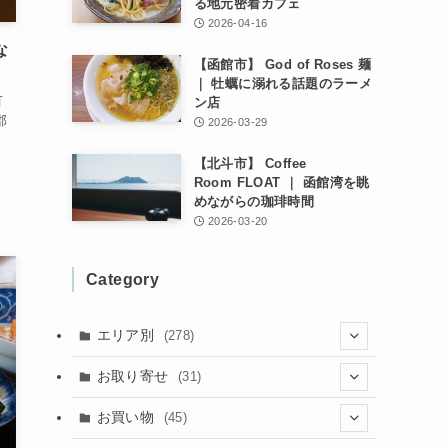
る地元密着カフェ
2026-04-16
な
【函館市】 God of Roses 麺
｜ 牡蠣に溺れる話題のラーメ
町
ン店
郡
2026-03-29
【北斗市】 Coffee
Room FLOAT ｜ 函館湾を眺
めながらの珈琲時間
2026-03-20
Category
エリア別
(278)
(102)
お取り寄せ
(31)
(137)
(2)
(4)
お買い物
(45)