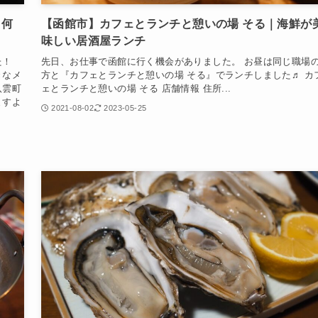
！何
【函館市】カフェとランチと憩いの場 そる｜海鮮が
味しい居酒屋ランチ
た！
先日、お仕事で函館に行く機会がありました。 お昼は同じ職場
きなメ
方と『カフェとランチと憩いの場 そる』でランチしました♬ カ
八雲町
ェとランチと憩いの場 そる 店舗情報 住所...
ますよ
2021-08-02
2023-05-25