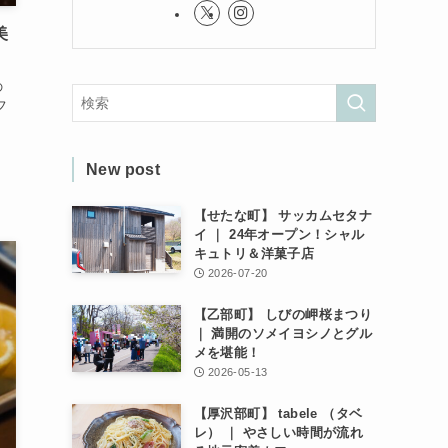
美
の
フ
New post
【せたな町】 サッカムセタナ
イ ｜ 24年オープン！シャル
キュトリ＆洋菓子店
2026-07-20
【乙部町】 しびの岬桜まつり
｜ 満開のソメイヨシノとグル
メを堪能！
2026-05-13
【厚沢部町】 tabele （タベ
レ） ｜ やさしい時間が流れ