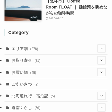
【北斗市】 Coffee
Room FLOAT ｜ 函館湾を眺めな
がらの珈琲時間
2026-03-20
Category
エリア別
(278)
(102)
お取り寄せ
(31)
(137)
(2)
(4)
お買い物
(45)
(11)
(40)
(5)
(8)
(9)
ごあいさつ
(2)
(50)
(21)
(15)
(10)
北海道旅行・宿泊記
(5)
(78)
(16)
(2)
(11)
(2)
(5)
道南ぐらし
(36)