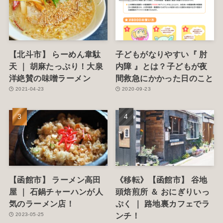
【北斗市】 らーめん韋駄
子どもがなりやすい『 肘
天 ｜ 胡麻たっぷり！大泉
内障 』とは？子どもが夜
洋絶賛の味噌ラーメン
間救急にかかった日のこと
2021-04-23
2020-09-23
【函館市】 ラーメン高田
《移転》【函館市】 谷地
屋 ｜ 石鍋チャーハンが人
頭焙煎所 ＆ おにぎりいっ
気のラーメン店！
ぷく ｜ 路地裏カフェでラ
ンチ！
2023-05-25