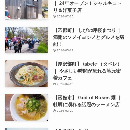
｜ 24年オープン！シャルキュト
リ＆洋菓子店
2026-07-20
【乙部町】 しびの岬桜まつり ｜
満開のソメイヨシノとグルメを堪
能！
2026-05-13
【厚沢部町】 tabele （タベレ）
｜ やさしい時間が流れる地元密
着カフェ
2026-04-16
【函館市】 God of Roses 麺 ｜
牡蠣に溺れる話題のラーメン店
2026-03-29