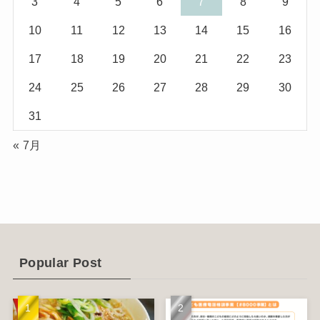
3
4
5
6
7
8
9
(10)
(29)
10
11
12
13
14
15
16
(5)
(17)
17
18
19
20
21
22
23
(2)
24
25
26
27
28
29
30
(1)
31
(2)
« 7月
(12)
(14)
(4)
(6)
Popular Post
(1)
(5)