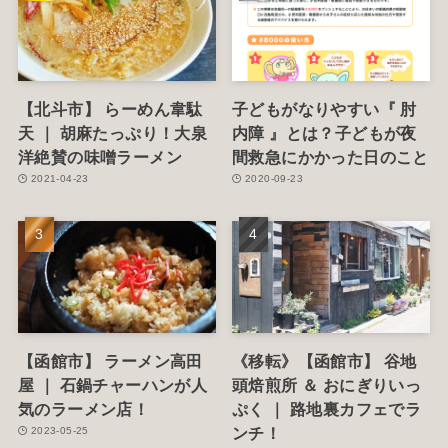
【北斗市】 らーめん韋駄
子どもがなりやすい『 肘
天 ｜ 胡麻たっぷり！大泉
内障 』とは？子どもが夜
洋絶賛の味噌ラーメン
間救急にかかった日のこと
2021-04-23
2020-09-23
【函館市】 ラーメン高田
《移転》【函館市】 谷地
屋 ｜ 石鍋チャーハンが人
頭焙煎所 ＆ おにぎりいっ
気のラーメン店！
ぷく ｜ 路地裏カフェでラ
ンチ！
2023-05-25