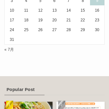
3
4
5
6
7
8
9
(10)
(29)
10
11
12
13
14
15
16
(5)
(17)
17
18
19
20
21
22
23
(2)
24
25
26
27
28
29
30
(1)
31
(2)
« 7月
(12)
(14)
(4)
(6)
Popular Post
(1)
(5)