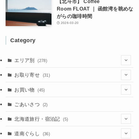
【北斗市】 Coffee
Room FLOAT ｜ 函館湾を眺めな
がらの珈琲時間
2026-03-20
Category
エリア別
(278)
(102)
お取り寄せ
(31)
(137)
(2)
(4)
お買い物
(45)
(11)
(40)
(5)
(8)
(9)
ごあいさつ
(2)
(50)
(21)
(15)
(10)
北海道旅行・宿泊記
(5)
(78)
(16)
(2)
(11)
(2)
(5)
道南ぐらし
(36)