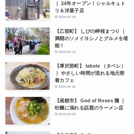
｜ 24年オープン！シャルキュト
リ＆洋菓子店
2026-07-20
【乙部町】 しびの岬桜まつり ｜
満開のソメイヨシノとグルメを堪
能！
2026-05-13
【厚沢部町】 tabele （タベレ）
｜ やさしい時間が流れる地元密
着カフェ
2026-04-16
【函館市】 God of Roses 麺 ｜
牡蠣に溺れる話題のラーメン店
2026-03-29