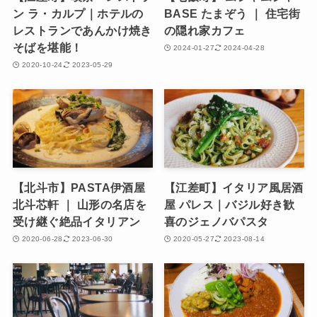
ン ラ・カルプ｜ホテルの
BASE たまぞう ｜ 住宅街
レストランであんかけ焼き
の隠れ家カフェ
そばを堪能！
2024-01-27
2024-04-28
2020-10-24
2023-05-29
【北斗市】PASTA伊酒屋
【江差町】イタリア風居酒
北斗芯軒 ｜ 山形の名店を
屋 パレス｜バジル好き歓
受け継ぐ絶品イタリアン
喜のジェノバパスタ
2020-06-28
2023-06-30
2020-05-27
2023-08-14