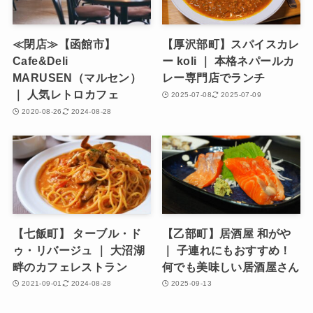
≪閉店≫【函館市】
【厚沢部町】スパイスカレ
Cafe&Deli
ー koli ｜ 本格ネパールカ
MARUSEN（マルセン）
レー専門店でランチ
｜ 人気レトロカフェ
2025-07-08
2025-07-09
2020-08-26
2024-08-28
【七飯町】 ターブル・ド
【乙部町】居酒屋 和がや
ゥ・リバージュ ｜ 大沼湖
｜ 子連れにもおすすめ！
畔のカフェレストラン
何でも美味しい居酒屋さん
2021-09-01
2024-08-28
2025-09-13