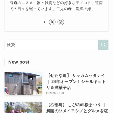
海道のコスメ・器・雑貨などの好きなモノコト、道南
での日々を綴っています。二児の母、漁師の嫁。
New post
【せたな町】 サッカムセタナイ
｜ 24年オープン！シャルキュト
リ＆洋菓子店
2026-07-20
【乙部町】 しびの岬桜まつり ｜
満開のソメイヨシノとグルメを堪