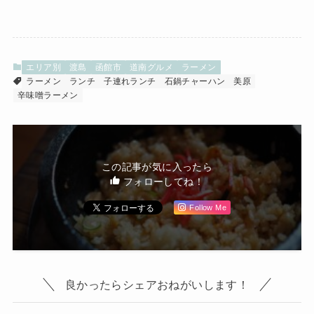
エリア別
渡島
函館市
道南グルメ
ラーメン
ラーメン
ランチ
子連れランチ
石鍋チャーハン
美原
辛味噌ラーメン
この記事が気に入ったら
フォローしてね！
Follow Me
良かったらシェアおねがいします！