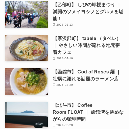
【乙部町】 しびの岬桜まつり ｜
満開のソメイヨシノとグルメを堪
能！
2026-05-13
【厚沢部町】 tabele （タベレ）
｜ やさしい時間が流れる地元密
着カフェ
2026-04-16
【函館市】 God of Roses 麺 ｜
牡蠣に溺れる話題のラーメン店
2026-03-29
【北斗市】 Coffee
Room FLOAT ｜ 函館湾を眺めな
がらの珈琲時間
2026-03-20