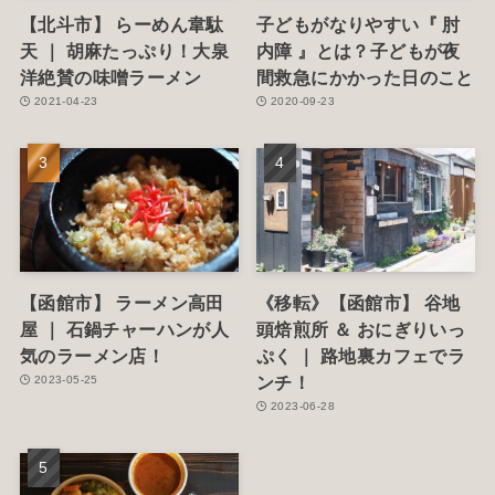
【北斗市】 らーめん韋駄
子どもがなりやすい『 肘
天 ｜ 胡麻たっぷり！大泉
内障 』とは？子どもが夜
洋絶賛の味噌ラーメン
間救急にかかった日のこと
2021-04-23
2020-09-23
【函館市】 ラーメン高田
《移転》【函館市】 谷地
屋 ｜ 石鍋チャーハンが人
頭焙煎所 ＆ おにぎりいっ
気のラーメン店！
ぷく ｜ 路地裏カフェでラ
ンチ！
2023-05-25
2023-06-28