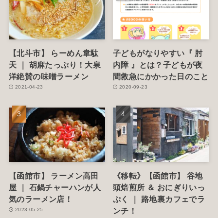
【北斗市】 らーめん韋駄
子どもがなりやすい『 肘
天 ｜ 胡麻たっぷり！大泉
内障 』とは？子どもが夜
洋絶賛の味噌ラーメン
間救急にかかった日のこと
2021-04-23
2020-09-23
【函館市】 ラーメン高田
《移転》【函館市】 谷地
屋 ｜ 石鍋チャーハンが人
頭焙煎所 ＆ おにぎりいっ
気のラーメン店！
ぷく ｜ 路地裏カフェでラ
ンチ！
2023-05-25