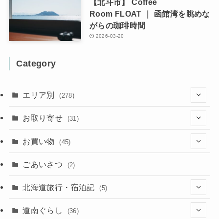
【北斗市】 Coffee
Room FLOAT ｜ 函館湾を眺めな
がらの珈琲時間
2026-03-20
Category
エリア別
(278)
(102)
お取り寄せ
(31)
(137)
(2)
(4)
お買い物
(45)
(11)
(40)
(5)
(8)
(9)
ごあいさつ
(2)
(50)
(21)
(15)
(10)
北海道旅行・宿泊記
(5)
(78)
(16)
(2)
(11)
(2)
(5)
道南ぐらし
(36)