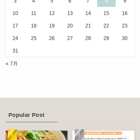
3
4
5
6
7
8
9
(10)
(29)
10
11
12
13
14
15
16
(5)
(17)
17
18
19
20
21
22
23
(2)
24
25
26
27
28
29
30
(1)
31
(2)
« 7月
(12)
(14)
(4)
(6)
Popular Post
(1)
(5)