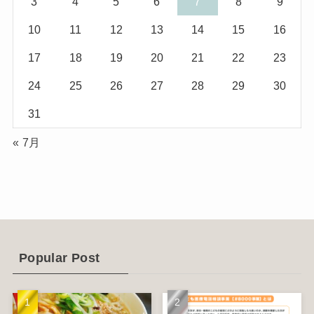
3
4
5
6
7
8
9
(10)
(29)
10
11
12
13
14
15
16
(5)
(17)
17
18
19
20
21
22
23
(2)
24
25
26
27
28
29
30
(1)
31
(2)
« 7月
(12)
(14)
(4)
(6)
Popular Post
(1)
(5)