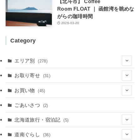
【北斗市】 Coffee
Room FLOAT ｜ 函館湾を眺めな
がらの珈琲時間
2026-03-20
Category
エリア別
(278)
(102)
お取り寄せ
(31)
(137)
(2)
(4)
お買い物
(45)
(11)
(40)
(5)
(8)
(9)
ごあいさつ
(2)
(50)
(21)
(15)
(10)
北海道旅行・宿泊記
(5)
(78)
(16)
(2)
(11)
(2)
(5)
道南ぐらし
(36)