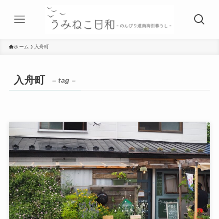
ホーム
入舟町
入舟町
– tag –