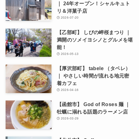
｜ 24年オープン！シャルキュト
リ＆洋菓子店
2026-07-20
【乙部町】 しびの岬桜まつり ｜
満開のソメイヨシノとグルメを堪
能！
2026-05-13
【厚沢部町】 tabele （タベレ）
｜ やさしい時間が流れる地元密
着カフェ
2026-04-16
【函館市】 God of Roses 麺 ｜
牡蠣に溺れる話題のラーメン店
2026-03-29