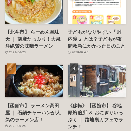
【北斗市】 らーめん韋駄
子どもがなりやすい『 肘
天 ｜ 胡麻たっぷり！大泉
内障 』とは？子どもが夜
洋絶賛の味噌ラーメン
間救急にかかった日のこと
2021-04-23
2020-09-23
【函館市】 ラーメン高田
《移転》【函館市】 谷地
屋 ｜ 石鍋チャーハンが人
頭焙煎所 ＆ おにぎりいっ
気のラーメン店！
ぷく ｜ 路地裏カフェでラ
ンチ！
2023-05-25