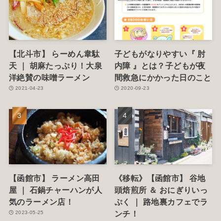
【北斗市】 らーめん韋駄
子どもがなりやすい『 肘
天 ｜ 胡麻たっぷり！大泉
内障 』とは？子どもが夜
洋絶賛の味噌ラーメン
間救急にかかった日のこと
2021-04-23
2020-09-23
【函館市】 ラーメン高田
《移転》【函館市】 谷地
屋 ｜ 石鍋チャーハンが人
頭焙煎所 ＆ おにぎりいっ
気のラーメン店！
ぷく ｜ 路地裏カフェでラ
ンチ！
2023-05-25