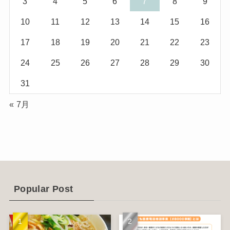
3
4
5
6
7
8
9
(10)
(29)
10
11
12
13
14
15
16
(5)
(17)
17
18
19
20
21
22
23
(2)
24
25
26
27
28
29
30
(1)
31
(2)
« 7月
(12)
(14)
(4)
(6)
Popular Post
(1)
(5)