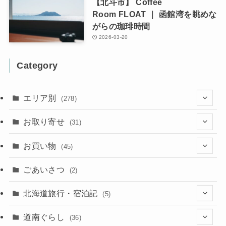
【北斗市】 Coffee
Room FLOAT ｜ 函館湾を眺めな
がらの珈琲時間
2026-03-20
Category
エリア別
(278)
(102)
お取り寄せ
(31)
(137)
(2)
(4)
お買い物
(45)
(11)
(40)
(5)
(8)
(9)
ごあいさつ
(2)
(50)
(21)
(15)
(10)
北海道旅行・宿泊記
(5)
(78)
(16)
(2)
(11)
(2)
(5)
道南ぐらし
(36)