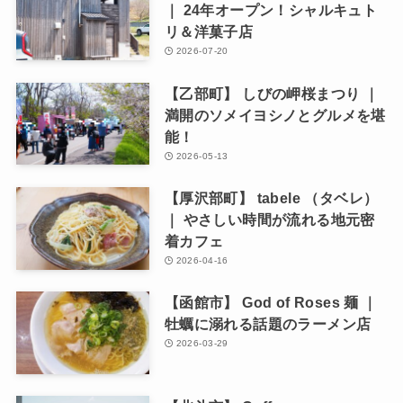
｜ 24年オープン！シャルキュト
リ＆洋菓子店
2026-07-20
【乙部町】 しびの岬桜まつり ｜
満開のソメイヨシノとグルメを堪
能！
2026-05-13
【厚沢部町】 tabele （タベレ）
｜ やさしい時間が流れる地元密
着カフェ
2026-04-16
【函館市】 God of Roses 麺 ｜
牡蠣に溺れる話題のラーメン店
2026-03-29