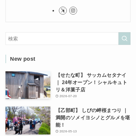
New post
【せたな町】 サッカムセタナイ
｜ 24年オープン！シャルキュト
リ＆洋菓子店
2026-07-20
【乙部町】 しびの岬桜まつり ｜
満開のソメイヨシノとグルメを堪
能！
2026-05-13