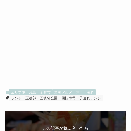
エリア別
渡島
函館市
道南グルメ
寿司・海鮮
ランチ
五稜郭
五稜郭公園
回転寿司
子連れランチ
この記事が気に入ったら