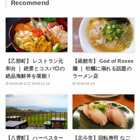
Recommend
【乙部町】 レストラン元
【函館市】 God of Roses
和台 ｜ 絶景とコスパ◎の
麺 ｜ 牡蠣に溺れる話題の
絶品海鮮丼を堪能！
ラーメン店
2020-06-17
2023-11-13
2026-03-29
【八雲町】 ハーベスター
【北斗市】回転寿司 なご