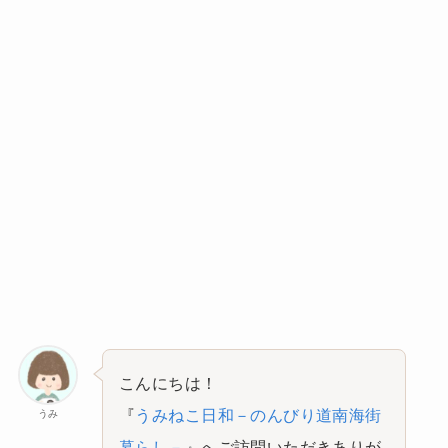
こんにちは！
『
うみねこ日和－のんびり道南海街
うみ
暮らし－
』へご訪問いただきありが