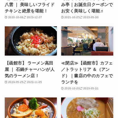
八雲 ｜ 美味しいフライド
み亭｜お誕生日クーポンで
チキンと絶景を堪能！
お安く美味しく堪能♬
2020-10-08
2023-12-27
2021-10-25
2023-05-30
【函館市】 ラーメン高田
≪閉店≫【函館市】カフェ
屋 ｜ 石鍋チャーハンが人
／トラットリア ＆（アン
気のラーメン店！
ド）｜書店の中のカフェで
ランチを
2023-05-25
2023-11-05
2020-10-20
2023-05-31