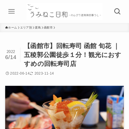
ホーム
エリア別
渡島
函館市
【函館市】回転寿司 函館 旬花 ｜
2022
五稜郭公園徒歩１分！観光におす
6/14
すめの回転寿司店
2022-06-14
2023-11-14