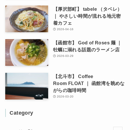
【厚沢部町】 tabele （タベレ）
｜ やさしい時間が流れる地元密
着カフェ
2026-04-16
【函館市】 God of Roses 麺 ｜
牡蠣に溺れる話題のラーメン店
2026-03-29
【北斗市】 Coffee
Room FLOAT ｜ 函館湾を眺めな
がらの珈琲時間
2026-03-20
Category