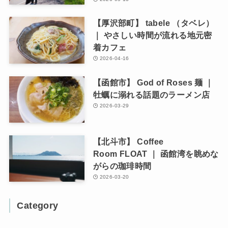
【厚沢部町】 tabele （タベレ）
｜ やさしい時間が流れる地元密
着カフェ
2026-04-16
【函館市】 God of Roses 麺 ｜
牡蠣に溺れる話題のラーメン店
2026-03-29
【北斗市】 Coffee
Room FLOAT ｜ 函館湾を眺めな
がらの珈琲時間
2026-03-20
Category