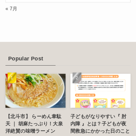
(2)
« 7月
(12)
(14)
(4)
(6)
Popular Post
(1)
(5)
【北斗市】 らーめん韋駄
子どもがなりやすい『 肘
天 ｜ 胡麻たっぷり！大泉
内障 』とは？子どもが夜
洋絶賛の味噌ラーメン
間救急にかかった日のこと