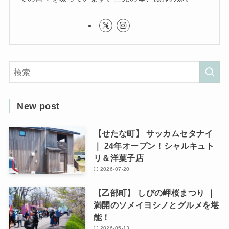
New post
【せたな町】 サッカムセタナイ
｜ 24年オープン！シャルキュト
リ＆洋菓子店
2026-07-20
【乙部町】 しびの岬桜まつり ｜
満開のソメイヨシノとグルメを堪
能！
2026-05-13