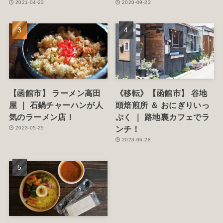
2021-04-23
2020-09-23
【函館市】 ラーメン高田
《移転》【函館市】 谷地
屋 ｜ 石鍋チャーハンが人
頭焙煎所 ＆ おにぎりいっ
気のラーメン店！
ぷく ｜ 路地裏カフェでラ
ンチ！
2023-05-25
2023-06-28