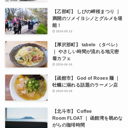
【乙部町】 しびの岬桜まつり ｜
満開のソメイヨシノとグルメを堪
能！
2026-05-13
【厚沢部町】 tabele （タベレ）
｜ やさしい時間が流れる地元密
着カフェ
2026-04-16
【函館市】 God of Roses 麺 ｜
牡蠣に溺れる話題のラーメン店
2026-03-29
【北斗市】 Coffee
Room FLOAT ｜ 函館湾を眺めな
がらの珈琲時間