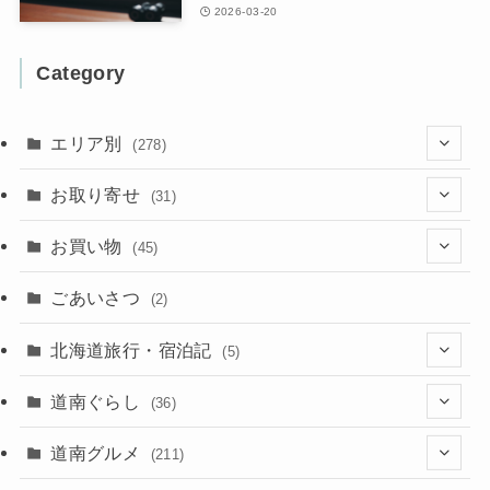
2026-03-20
Category
エリア別
(278)
(102)
お取り寄せ
(31)
(137)
(2)
(4)
お買い物
(45)
(11)
(40)
(5)
(8)
(9)
ごあいさつ
(2)
(50)
(21)
(15)
(10)
北海道旅行・宿泊記
(5)
(78)
(16)
(2)
(11)
(2)
(5)
道南ぐらし
(36)
(31)
(16)
(2)
(9)
(7)
(5)
(13)
道南グルメ
(211)
(2)
(1)
(2)
(2)