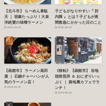
【北斗市】 らーめん韋駄
子どもがなりやすい『 肘
天 ｜ 胡麻たっぷり！大泉
内障 』とは？子どもが夜
洋絶賛の味噌ラーメン
間救急にかかった日のこと
2021-04-23
2020-09-23
【函館市】 ラーメン高田
《移転》【函館市】 谷地
屋 ｜ 石鍋チャーハンが人
頭焙煎所 ＆ おにぎりいっ
気のラーメン店！
ぷく ｜ 路地裏カフェでラ
ンチ！
2023-05-25
2023-06-28