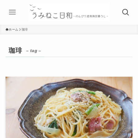
ホーム
珈琲
珈琲
– tag –