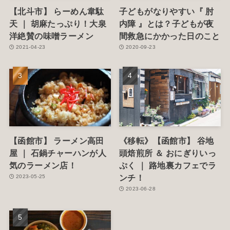
【北斗市】 らーめん韋駄
子どもがなりやすい『 肘
天 ｜ 胡麻たっぷり！大泉
内障 』とは？子どもが夜
洋絶賛の味噌ラーメン
間救急にかかった日のこと
2021-04-23
2020-09-23
【函館市】 ラーメン高田
《移転》【函館市】 谷地
屋 ｜ 石鍋チャーハンが人
頭焙煎所 ＆ おにぎりいっ
気のラーメン店！
ぷく ｜ 路地裏カフェでラ
ンチ！
2023-05-25
2023-06-28