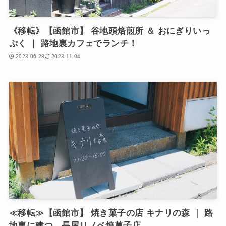
《移転》【函館市】 谷地頭焙煎所 ＆ おにぎりいっ
ぷく ｜ 路地裏カフェでランチ！
2023-06-28
2023-11-04
≪移転≫【函館市】 焼き菓子の店 キナリの森 ｜ 路
地裏に建つ、長屋リノベ焼菓子店