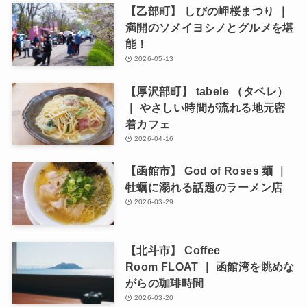
【乙部町】 しびの岬桜まつり ｜
満開のソメイヨシノとグルメを堪
能！
2026-05-13
【厚沢部町】 tabele （タベレ）
｜ やさしい時間が流れる地元密
着カフェ
2026-04-16
【函館市】 God of Roses 麺 ｜
牡蠣に溺れる話題のラーメン店
2026-03-29
【北斗市】 Coffee
Room FLOAT ｜ 函館湾を眺めな
がらの珈琲時間
2026-03-20