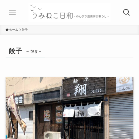
ホーム
餃子
餃子
– tag –