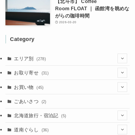
【北斗市】 Coffee
Room FLOAT ｜ 函館湾を眺めな
がらの珈琲時間
2026-03-20
Category
エリア別
(278)
(102)
お取り寄せ
(31)
(137)
(2)
(4)
お買い物
(45)
(11)
(40)
(5)
(8)
(9)
ごあいさつ
(2)
(50)
(21)
(15)
(10)
北海道旅行・宿泊記
(5)
(78)
(16)
(2)
(11)
(2)
(5)
道南ぐらし
(36)