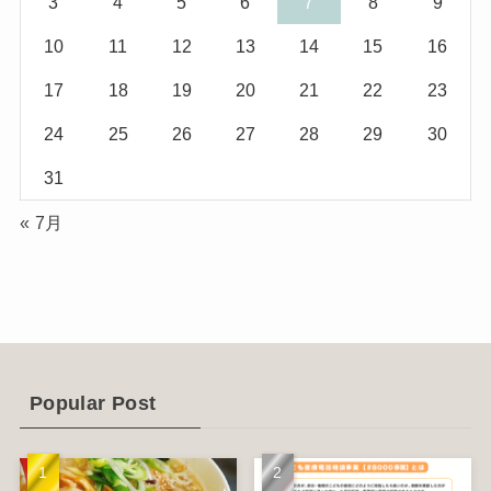
3
4
5
6
7
8
9
(10)
(29)
10
11
12
13
14
15
16
(5)
(17)
17
18
19
20
21
22
23
(2)
24
25
26
27
28
29
30
(1)
31
(2)
« 7月
(12)
(14)
(4)
(6)
Popular Post
(1)
(5)