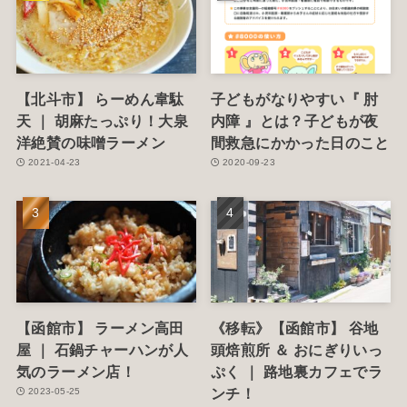
【北斗市】 らーめん韋駄
子どもがなりやすい『 肘
天 ｜ 胡麻たっぷり！大泉
内障 』とは？子どもが夜
洋絶賛の味噌ラーメン
間救急にかかった日のこと
2021-04-23
2020-09-23
【函館市】 ラーメン高田
《移転》【函館市】 谷地
屋 ｜ 石鍋チャーハンが人
頭焙煎所 ＆ おにぎりいっ
気のラーメン店！
ぷく ｜ 路地裏カフェでラ
ンチ！
2023-05-25