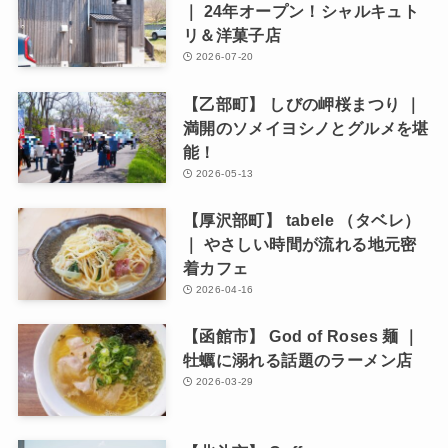
｜ 24年オープン！シャルキュト
リ＆洋菓子店
2026-07-20
【乙部町】 しびの岬桜まつり ｜
満開のソメイヨシノとグルメを堪
能！
2026-05-13
【厚沢部町】 tabele （タベレ）
｜ やさしい時間が流れる地元密
着カフェ
2026-04-16
【函館市】 God of Roses 麺 ｜
牡蠣に溺れる話題のラーメン店
2026-03-29