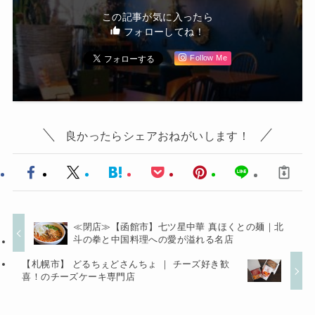
この記事が気に入ったら
フォローしてね！
Follow Me
良かったらシェアおねがいします！
≪閉店≫【函館市】七ツ星中華 真ほくとの麺｜北
斗の拳と中国料理への愛が溢れる名店
【札幌市】 どるちぇどさんちょ ｜ チーズ好き歓
喜！のチーズケーキ専門店