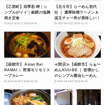
【乙部町】四季彩 岬｜シ
【北斗市】らーめん初代
ンプルがイイ！銀鱈の塩麹
社 ｜ 濃厚味噌ラーメン＆
焼き定食
温玉チャー丼が美味しい！
2021-02-12
2023-05-31
2022-06-20
2023-11-12
【函館市】 Asian Bar
≪閉店≫【函館市】らぁ〜
RAMAI ｜ 野菜モリモリス
めんKUU-BE ｜ 昔懐かし
ープカレー
のシンプル醤油ら〜めん
2022-02-04
2026-03-13
2022-03-18
2023-05-30