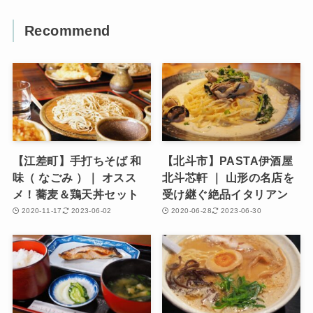
Recommend
【江差町】手打ちそば 和
【北斗市】PASTA伊酒屋
味（ なごみ ）｜ オスス
北斗芯軒 ｜ 山形の名店を
メ！蕎麦＆鶏天丼セット
受け継ぐ絶品イタリアン
2020-11-17
2023-06-02
2020-06-28
2023-06-30