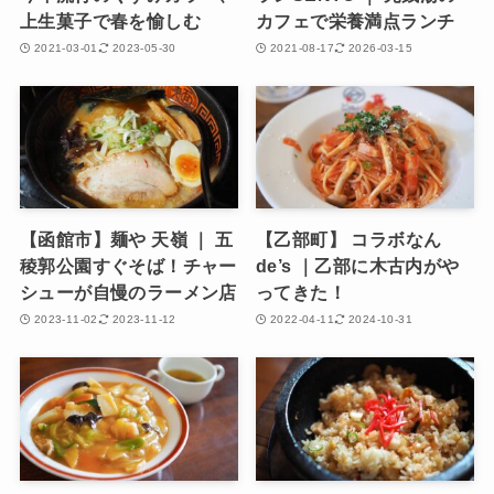
上生菓子で春を愉しむ
カフェで栄養満点ランチ
2021-03-01
2023-05-30
2021-08-17
2026-03-15
【函館市】麺や 天嶺 ｜ 五
【乙部町】 コラボなん
稜郭公園すぐそば！チャー
de’s ｜乙部に木古内がや
シューが自慢のラーメン店
ってきた！
2023-11-02
2023-11-12
2022-04-11
2024-10-31