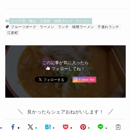
エリア別
檜山
江差町
道南グルメ
ラーメン
フルーツポーク
ラーメン
ランチ
味噌ラーメン
子連れランチ
江差町
この記事が気に入ったら
フォローしてね！
Follow Me
良かったらシェアおねがいします！