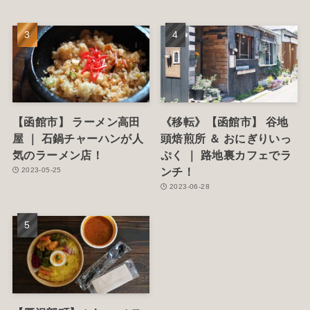
【函館市】 ラーメン高田
《移転》【函館市】 谷地
屋 ｜ 石鍋チャーハンが人
頭焙煎所 ＆ おにぎりいっ
気のラーメン店！
ぷく ｜ 路地裏カフェでラ
ンチ！
2023-05-25
2023-06-28