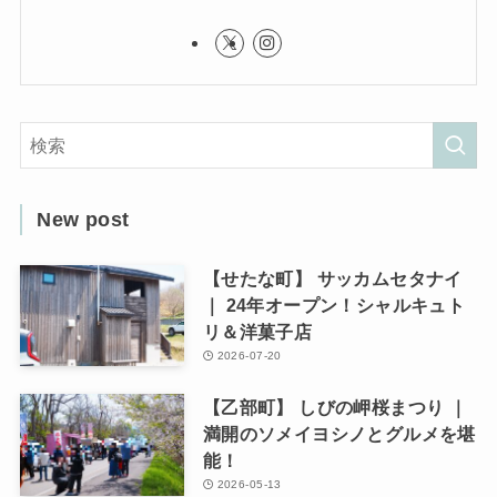
New post
【せたな町】 サッカムセタナイ
｜ 24年オープン！シャルキュト
リ＆洋菓子店
2026-07-20
【乙部町】 しびの岬桜まつり ｜
満開のソメイヨシノとグルメを堪
能！
2026-05-13