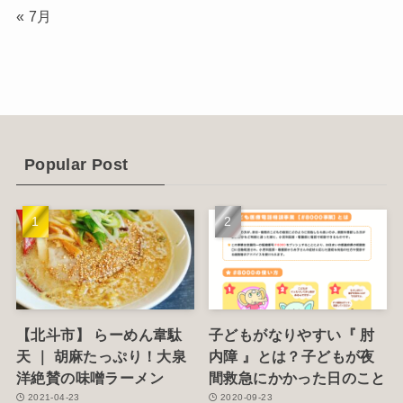
« 7月
(12)
(14)
(4)
(6)
Popular Post
(1)
(5)
【北斗市】 らーめん韋駄
子どもがなりやすい『 肘
天 ｜ 胡麻たっぷり！大泉
内障 』とは？子どもが夜
洋絶賛の味噌ラーメン
間救急にかかった日のこと
2021-04-23
2020-09-23