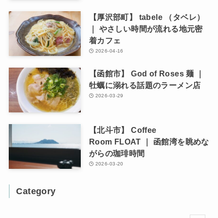
【厚沢部町】 tabele （タベレ）
｜ やさしい時間が流れる地元密
着カフェ
2026-04-16
【函館市】 God of Roses 麺 ｜
牡蠣に溺れる話題のラーメン店
2026-03-29
【北斗市】 Coffee
Room FLOAT ｜ 函館湾を眺めな
がらの珈琲時間
2026-03-20
Category