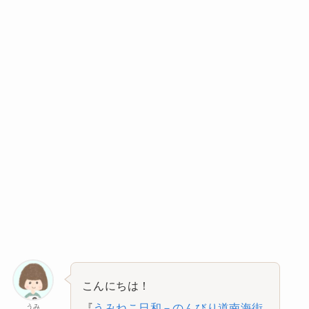
こんにちは！
『
うみねこ日和－のんびり道南海街
うみ