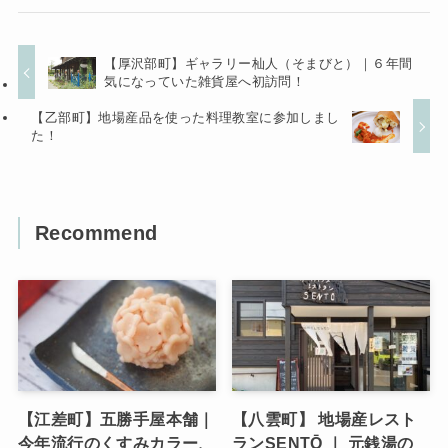
【厚沢部町】ギャラリー杣人（そまびと）｜６年間
気になっていた雑貨屋へ初訪問！
【乙部町】地場産品を使った料理教室に参加しまし
た！
Recommend
【江差町】五勝手屋本舗｜
【八雲町】 地場産レスト
今年流行のくすみカラー、
ランSENTŌ ｜ 元銭湯の