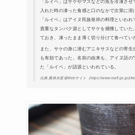
「ルイベ」はサケやマスなどの魚を冷凍させ
入れた時の凍った食感と口のなかで次第に溶
「ルイベ」はアイヌ民族発祥の料理といわれ
貴重なタンパク源としてサケを捕獲していた
ておき、凍ったまま薄く切り分けて食べてい
また、サケの身に潜むアニキサスなどの寄生
も有効であった。名前の由来も、アイヌ語の“溶
た「ルイペ」が語源といわれている。
出典:農林水産省Webサイト（https://www.maff.go.jp/j/keika