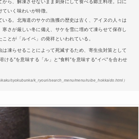
てから、解凍させないまま刺身にして食べる郷土料理。口に
けていく味わいが特徴。
ている。北海道のサケの漁獲の歴史は古く、アイヌの人々は
。寒さが厳しい冬に備え、サケを雪に埋めて凍らせて保存し
たことが「ルイベ」の発祥といわれている。
虫は凍らせることによって死滅するため、寄生虫対策として
ける”を意味する「ル」と“食料”を意味する“イペ”を合わせ
ku/syokubunka/k_ryouri/search_menu/menu/ruibe_hokkaido.html）