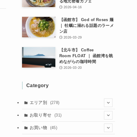
る地元密着カフェ
2026-04-16
【函館市】 God of Roses 麺
｜ 牡蠣に溺れる話題のラーメ
ン店
2026-03-29
【北斗市】 Coffee
Room FLOAT ｜ 函館湾を眺
めながらの珈琲時間
2026-03-20
Category
エリア別
(278)
(102)
お取り寄せ
(31)
(137)
(2)
(4)
お買い物
(45)