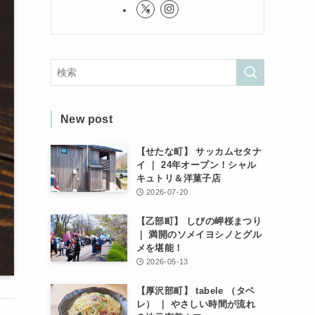
New post
【せたな町】 サッカムセタナ
イ ｜ 24年オープン！シャル
キュトリ＆洋菓子店
2026-07-20
【乙部町】 しびの岬桜まつり
｜ 満開のソメイヨシノとグル
メを堪能！
2026-05-13
【厚沢部町】 tabele （タベ
レ） ｜ やさしい時間が流れ