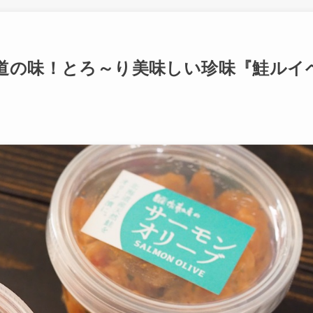
道の味！とろ～り美味しい珍味『鮭ルイ