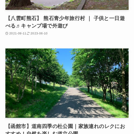
【八雲町熊石】 熊石青少年旅行村 ｜ 子供と一日遊
べる♬キャンプ場で外遊び
2021-09-11
2023-06-10
【函館市】道南四季の杜公園｜家族連れのレクにお
すすめ！自然を楽しむ道立公園