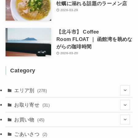
牡蠣に溺れる話題のラーメン店
2026-03-29
【北斗市】 Coffee
Room FLOAT ｜ 函館湾を眺めな
がらの珈琲時間
2026-03-20
Category
エリア別
(278)
(102)
お取り寄せ
(31)
(137)
(2)
(4)
お買い物
(45)
(11)
(40)
(5)
(8)
(9)
ごあいさつ
(2)