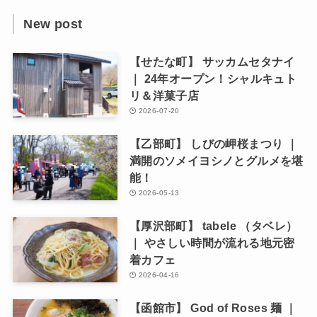
New post
【せたな町】 サッカムセタナイ
｜ 24年オープン！シャルキュト
リ＆洋菓子店
2026-07-20
【乙部町】 しびの岬桜まつり ｜
満開のソメイヨシノとグルメを堪
能！
2026-05-13
【厚沢部町】 tabele （タベレ）
｜ やさしい時間が流れる地元密
着カフェ
2026-04-16
【函館市】 God of Roses 麺 ｜