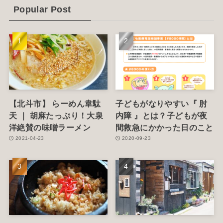
(6)
Popular Post
(1)
(5)
【北斗市】 らーめん韋駄
子どもがなりやすい『 肘
天 ｜ 胡麻たっぷり！大泉
内障 』とは？子どもが夜
洋絶賛の味噌ラーメン
間救急にかかった日のこと
2021-04-23
2020-09-23