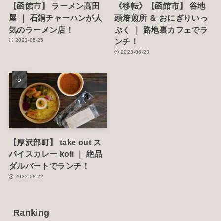
【函館市】 ラーメン高田
《移転》【函館市】 谷地
屋 ｜ 石鍋チャーハンが人
頭焙煎所 ＆ おにぎりいっ
気のラーメン店！
ぷく ｜ 路地裏カフェでラ
ンチ！
2023-05-25
2023-06-28
【厚沢部町】 take out ス
パイスカレー koli ｜ 絶品
ダルバートでランチ！
2023-08-22
Ranking