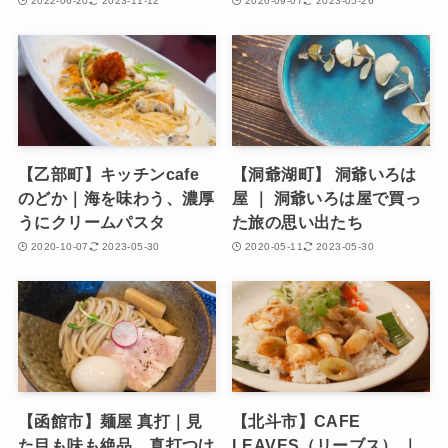
2022-06-20
2023-11-12
2020-09-07
2023-05-26
【乙部町】キッチンcafe
【洞爺湖町】 洞爺いろは
のどか｜海を味わう、濃厚
屋 ｜ 洞爺いろは屋で買っ
うにクリームパスタ
た旅の思い出たち
2020-10-07
2023-05-30
2020-05-11
2023-05-30
【函館市】麺屋 真打｜見
【北斗市】CAFE
た目も味も絶品、真打つけ
LEAVES（リーブス） ｜