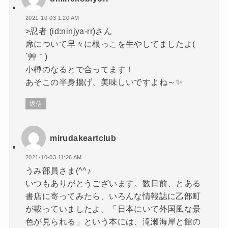
2021-10-03 1:20 AM
>忍者 (id:ninjya-rr)さん
席について早々に根っこを生やしてましたよ(
´艸｀)
小樽のなるとで合ってます！
あそこの半身揚げ、美味しいですよね～✨
返信
mirudakeartclub
2021-10-03 11:26 AM
うみ部員さま(^^♪
いつもありがとうございます。数日前、とある
書店に寄ってみたら、いろんな情報誌に乙部町
が載っていましたよ。「日本にいて外国風な景
色が見られる」という本には、滝瀬海岸と館の