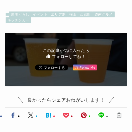
道南ぐらし
イベント
エリア別
檜山
乙部町
道南グルメ
キッチンカー
この記事が気に入ったら
フォローしてね！
Follow Me
良かったらシェアおねがいします！