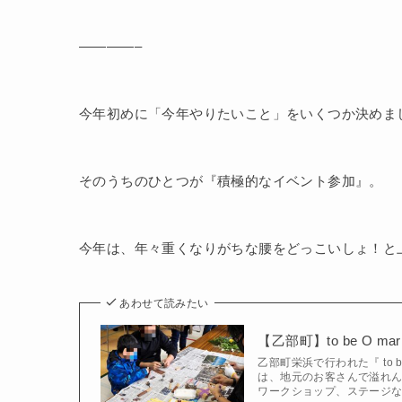
————–
今年初めに「今年やりたいこと」をいくつか決めま
そのうちのひとつが『積極的なイベント参加』。
今年は、年々重くなりがちな腰をどっこいしょ！と
あわせて読みたい
【乙部町】to be O ma
乙部町栄浜で行われた『 to 
は、地元のお客さんで溢れ
ワークショップ、ステージ