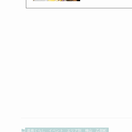
道南ぐらし
イベント
エリア別
檜山
乙部町