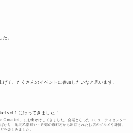
した。
上げて、たくさんのイベントに参加したいなと思います。
rket vol.1 に行ってきました！
be O market 』にお出かけしてきました。会場となったコミュニティセンター
んばかり！地元乙部町や・近郊の市町村から出店されたお店のグルメや雑貨、
などを楽しみました。