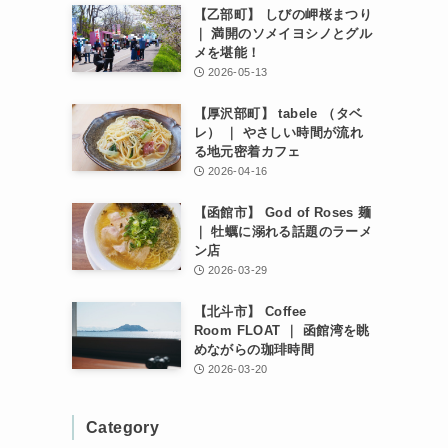
【乙部町】 しびの岬桜まつり
｜ 満開のソメイヨシノとグル
メを堪能！
2026-05-13
【厚沢部町】 tabele （タベ
レ） ｜ やさしい時間が流れ
る地元密着カフェ
2026-04-16
【函館市】 God of Roses 麺
｜ 牡蠣に溺れる話題のラーメ
ン店
2026-03-29
【北斗市】 Coffee
Room FLOAT ｜ 函館湾を眺
めながらの珈琲時間
2026-03-20
Category