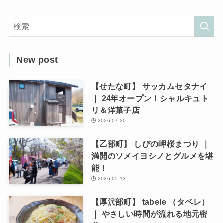
New post
【せたな町】 サッカムセタナイ
｜ 24年オープン！シャルキュト
リ＆洋菓子店
2026-07-20
【乙部町】 しびの岬桜まつり ｜
満開のソメイヨシノとグルメを堪
能！
2026-05-13
【厚沢部町】 tabele （タベレ）
｜ やさしい時間が流れる地元密