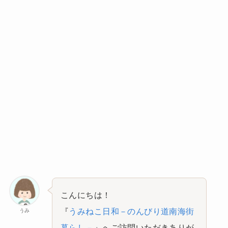
こんにちは！
『
うみねこ日和－のんびり道南海街
うみ
暮らし－
』へご訪問いただきありが