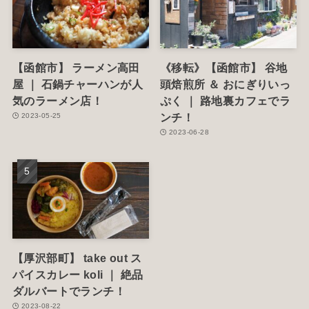
【函館市】 ラーメン高田
《移転》【函館市】 谷地
屋 ｜ 石鍋チャーハンが人
頭焙煎所 ＆ おにぎりいっ
気のラーメン店！
ぷく ｜ 路地裏カフェでラ
ンチ！
2023-05-25
2023-06-28
【厚沢部町】 take out ス
パイスカレー koli ｜ 絶品
ダルバートでランチ！
2023-08-22