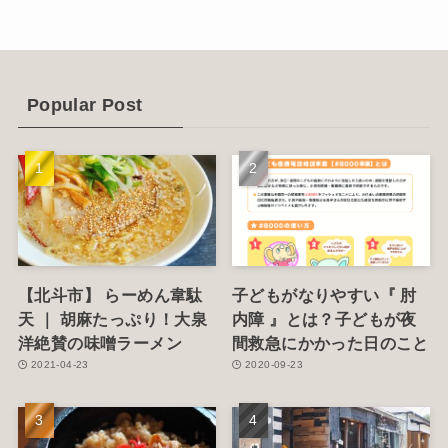
(14)
(4)
(6)
Popular Post
(1)
(5)
【北斗市】 らーめん韋駄
子どもがなりやすい『 肘
天 ｜ 胡麻たっぷり！大泉
内障 』とは？子どもが夜
洋絶賛の味噌ラーメン
間救急にかかった日のこと
2021-04-23
2020-09-23