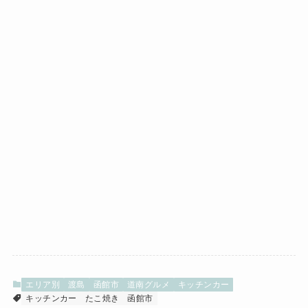
エリア別
渡島
函館市
道南グルメ
キッチンカー
キッチンカー
たこ焼き
函館市