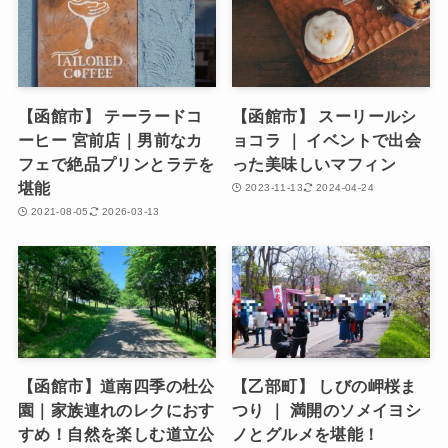
【函館市】 テーラードコ
【函館市】 スーリールシ
ーヒー 宮前店｜男前なカ
ョコラ ｜ イベントで出会
フェで絶品プリンとラテを
った美味しいマフィン
堪能
2023-11-13
2024-04-24
2021-08-05
2026-03-13
【函館市】道南四季の杜公
【乙部町】 しびの岬桜ま
園｜家族連れのレクにおす
つり ｜ 満開のソメイヨシ
すめ！自然を楽しむ道立公
ノとグルメを堪能！