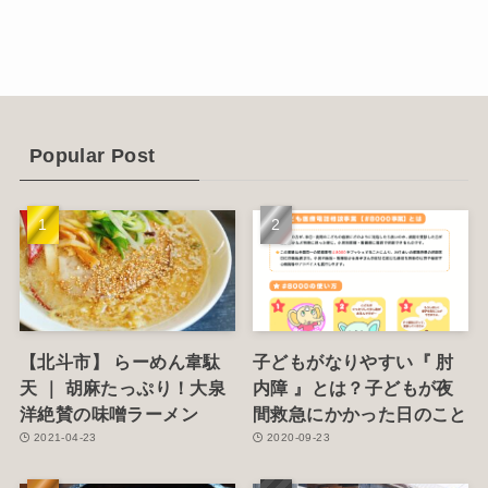
(12)
(14)
(4)
(6)
Popular Post
(1)
(5)
【北斗市】 らーめん韋駄
子どもがなりやすい『 肘
天 ｜ 胡麻たっぷり！大泉
内障 』とは？子どもが夜
洋絶賛の味噌ラーメン
間救急にかかった日のこと
2021-04-23
2020-09-23