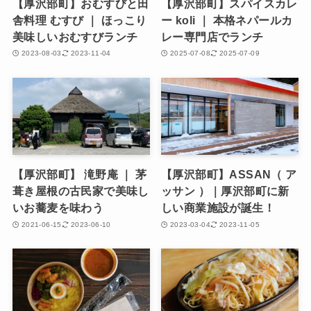
【厚沢部町】おむすびと田
【厚沢部町】スパイスカレ
舎料理 むすび ｜ ほっこり
ー koli ｜ 本格ネパールカ
美味しいおむすびランチ
レー専門店でランチ
2023-08-03
2023-11-04
2025-07-08
2025-07-09
【厚沢部町】 滝野庵 ｜ 茅
【厚沢部町】ASSAN（ ア
葺き屋根の古民家で美味し
ッサン ）｜厚沢部町に新
いお蕎麦を味わう
しい商業施設が誕生！
2021-06-15
2023-06-10
2023-03-04
2023-11-05