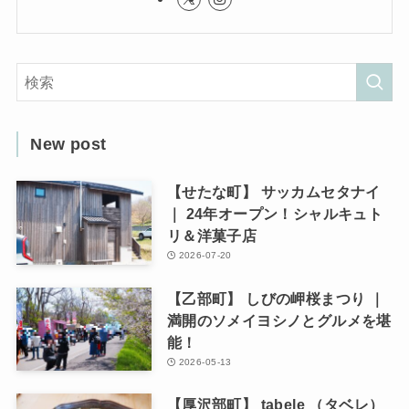
New post
【せたな町】 サッカムセタナイ
｜ 24年オープン！シャルキュト
リ＆洋菓子店
2026-07-20
【乙部町】 しびの岬桜まつり ｜
満開のソメイヨシノとグルメを堪
能！
2026-05-13
【厚沢部町】 tabele （タベレ）