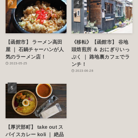
【函館市】 ラーメン高田
《移転》【函館市】 谷地
屋 ｜ 石鍋チャーハンが人
頭焙煎所 ＆ おにぎりいっ
気のラーメン店！
ぷく ｜ 路地裏カフェでラ
ンチ！
2023-05-25
2023-06-28
【厚沢部町】 take out ス
パイスカレー koli ｜ 絶品