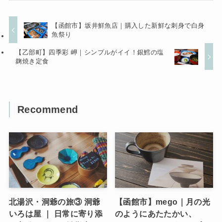
【函館市】坂井鮮魚店｜購入した新鮮な刺身で白身
魚祭り
【乙部町】四季彩 岬｜シンプルがイイ！銀鱈の塩
麹焼き定食
Recommend
北湯沢・洞爺の旅③ 洞爺
【函館市】mego｜月の光
いろは屋 ｜ 日常に寄り添
のようにあたたかい、