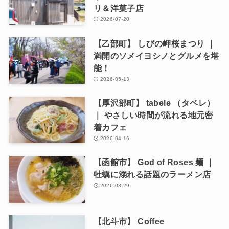
リ＆洋菓子店
2026-07-20
【乙部町】 しびの岬桜まつり ｜
満開のソメイヨシノとグルメを堪
能！
2026-05-13
【厚沢部町】 tabele （タベレ）
｜ やさしい時間が流れる地元密
着カフェ
2026-04-16
【函館市】 God of Roses 麺 ｜
牡蠣に溺れる話題のラーメン店
2026-03-29
【北斗市】 Coffee