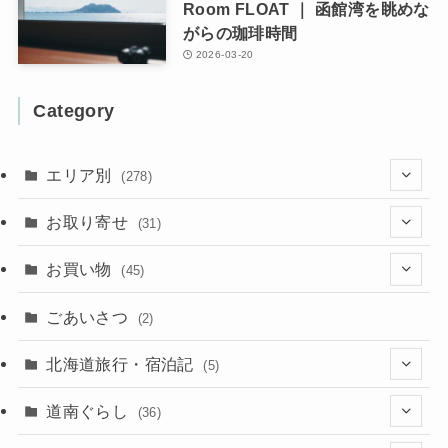
Room FLOAT ｜ 函館湾を眺めな
がらの珈琲時間
2026-03-20
Category
エリア別
(278)
(102)
お取り寄せ
(31)
(137)
(2)
(4)
お買い物
(45)
(11)
(40)
(5)
(8)
(9)
ごあいさつ
(2)
(50)
(21)
(15)
(10)
北海道旅行・宿泊記
(5)
(78)
(16)
(2)
(11)
(2)
(5)
道南ぐらし
(36)
(31)
(16)
(2)
(9)
(7)
(5)