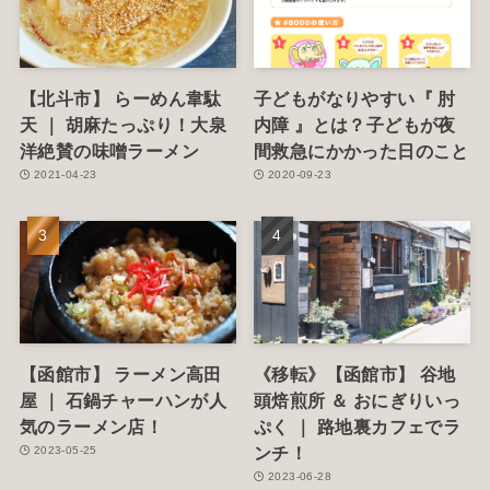
【北斗市】 らーめん韋駄
子どもがなりやすい『 肘
天 ｜ 胡麻たっぷり！大泉
内障 』とは？子どもが夜
洋絶賛の味噌ラーメン
間救急にかかった日のこと
2021-04-23
2020-09-23
【函館市】 ラーメン高田
《移転》【函館市】 谷地
屋 ｜ 石鍋チャーハンが人
頭焙煎所 ＆ おにぎりいっ
気のラーメン店！
ぷく ｜ 路地裏カフェでラ
ンチ！
2023-05-25
2023-06-28