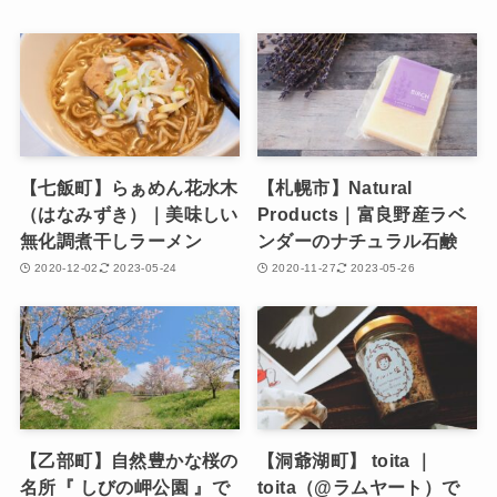
【七飯町】らぁめん花水木
【札幌市】Natural
（はなみずき）｜美味しい
Products｜富良野産ラベ
無化調煮干しラーメン
ンダーのナチュラル石鹸
2020-12-02
2023-05-24
2020-11-27
2023-05-26
【乙部町】自然豊かな桜の
【洞爺湖町】 toita ｜
名所『 しびの岬公園 』で
toita（@ラムヤート）で