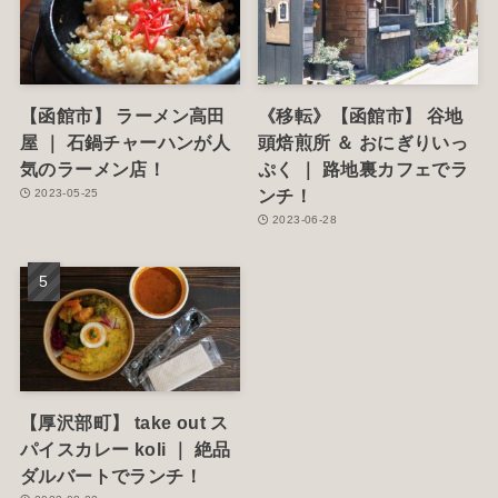
【函館市】 ラーメン高田
《移転》【函館市】 谷地
屋 ｜ 石鍋チャーハンが人
頭焙煎所 ＆ おにぎりいっ
気のラーメン店！
ぷく ｜ 路地裏カフェでラ
ンチ！
2023-05-25
2023-06-28
【厚沢部町】 take out ス
パイスカレー koli ｜ 絶品
ダルバートでランチ！