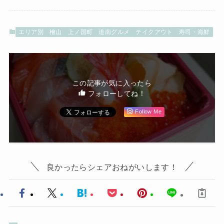
エリア別
檜山
上ノ国町
道南グルメ
テイクアウト
寿司・海鮮
この記事が気に入ったら
フォローしてね！
Follow Me
良かったらシェアおねがいします！