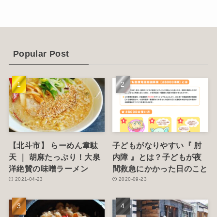
(14)
(4)
(6)
Popular Post
(1)
(5)
【北斗市】 らーめん韋駄
子どもがなりやすい『 肘
天 ｜ 胡麻たっぷり！大泉
内障 』とは？子どもが夜
洋絶賛の味噌ラーメン
間救急にかかった日のこと
2021-04-23
2020-09-23