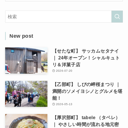
New post
【せたな町】 サッカムセタナイ
｜ 24年オープン！シャルキュト
リ＆洋菓子店
2026-07-20
【乙部町】 しびの岬桜まつり ｜
満開のソメイヨシノとグルメを堪
能！
2026-05-13
【厚沢部町】 tabele （タベレ）
｜ やさしい時間が流れる地元密