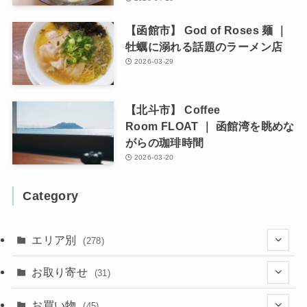
【函館市】 God of Roses 麺 ｜
牡蠣に溺れる話題のラーメン店
2026-03-29
【北斗市】 Coffee
Room FLOAT ｜ 函館湾を眺めな
がらの珈琲時間
2026-03-20
Category
エリア別
(278)
(102)
お取り寄せ
(31)
(137)
(2)
(4)
お買い物
(45)