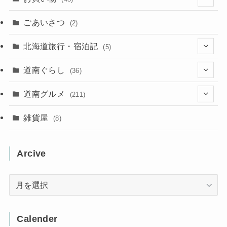
(11)
(40)
(5)
(8)
(9)
ごあいさつ
(2)
(50)
(21)
(15)
(10)
北海道旅行・宿泊記
(5)
(78)
(16)
(2)
(11)
(2)
(5)
道南ぐらし
(36)
(31)
(16)
(2)
(9)
(7)
(5)
(13)
道南グルメ
(211)
(2)
(1)
(2)
(2)
(10)
(4)
雑貨屋
(8)
(3)
(1)
(11)
(5)
(12)
(5)
(1)
Arcive
(1)
(3)
(36)
(1)
Arcive
(4)
(3)
(12)
(3)
(8)
Calender
(32)