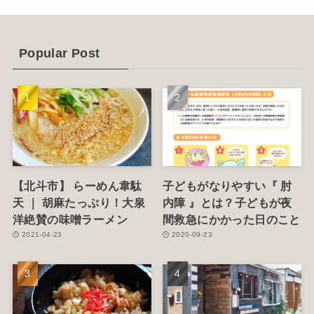
(4)
(6)
Popular Post
(1)
(5)
【北斗市】 らーめん韋駄
子どもがなりやすい『 肘
天 ｜ 胡麻たっぷり！大泉
内障 』とは？子どもが夜
洋絶賛の味噌ラーメン
間救急にかかった日のこと
2021-04-23
2020-09-23