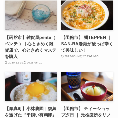
【函館市】雑貨屋pente（
【函館市】 麺TEPPEN ｜
ペンテ ）｜心ときめく雑
SAN-RA湯麺が酸っぱ辛く
貨店で、心ときめくマステ
て美味しい！
を購入
2023-06-14
2023-11-05
2020-12-16
2023-06-01
【厚真町】小林農園｜復興
【函館市】 ティーショッ
を遂げた『平飼い有精卵』
プ夕日 ｜ 元検疫所をリノ