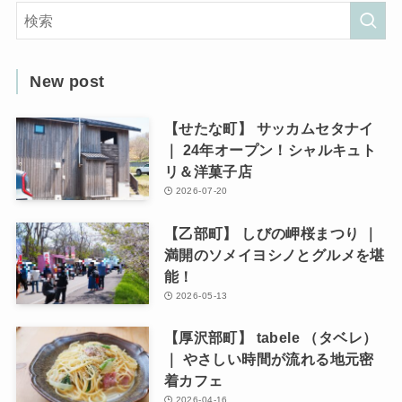
New post
【せたな町】 サッカムセタナイ
｜ 24年オープン！シャルキュト
リ＆洋菓子店
2026-07-20
【乙部町】 しびの岬桜まつり ｜
満開のソメイヨシノとグルメを堪
能！
2026-05-13
【厚沢部町】 tabele （タベレ）
｜ やさしい時間が流れる地元密
着カフェ
2026-04-16