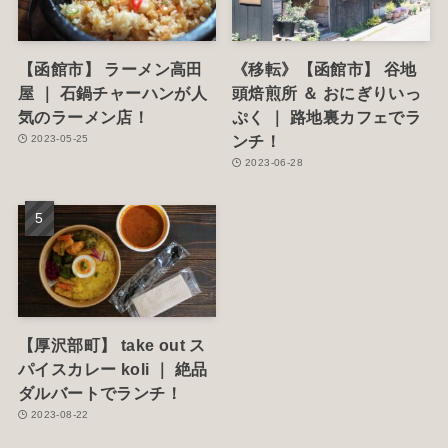
【函館市】 ラーメン高田
《移転》【函館市】 谷地
屋 ｜ 石鍋チャーハンが人
頭焙煎所 ＆ おにぎりいっ
気のラーメン店！
ぷく ｜ 路地裏カフェでラ
ンチ！
2023-05-25
2023-06-28
【厚沢部町】 take out ス
パイスカレー koli ｜ 絶品
ダルバートでランチ！
2023-08-22