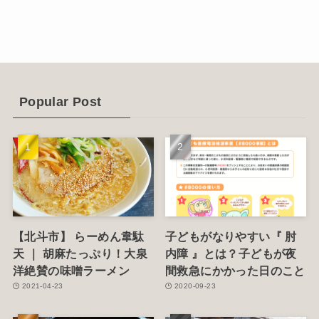
(12)
(14)
(4)
(6)
Popular Post
(1)
(5)
【北斗市】 らーめん韋駄
子どもがなりやすい『 肘
天 ｜ 胡麻たっぷり！大泉
内障 』とは？子どもが夜
洋絶賛の味噌ラーメン
間救急にかかった日のこと
2021-04-23
2020-09-23