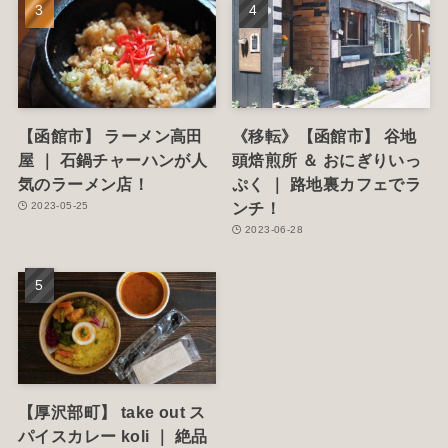
【函館市】 ラーメン高田
《移転》【函館市】 谷地
屋 ｜ 石鍋チャーハンが人
頭焙煎所 ＆ おにぎりいっ
気のラーメン店！
ぷく ｜ 路地裏カフェでラ
ンチ！
2023-05-25
2023-06-28
【厚沢部町】 take out ス
パイスカレー koli ｜ 絶品