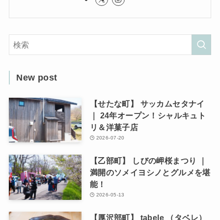
New post
【せたな町】 サッカムセタナイ
｜ 24年オープン！シャルキュト
リ＆洋菓子店
2026-07-20
【乙部町】 しびの岬桜まつり ｜
満開のソメイヨシノとグルメを堪
能！
2026-05-13
【厚沢部町】 tabele （タベレ）