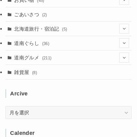
(45)
(11)
(40)
(5)
(8)
(9)
ごあいさつ
(2)
(50)
(21)
(15)
(10)
北海道旅行・宿泊記
(5)
(78)
(16)
(2)
(11)
(2)
(5)
道南ぐらし
(36)
(31)
(16)
(2)
(9)
(7)
(5)
(13)
道南グルメ
(211)
(2)
(1)
(2)
(2)
(10)
(4)
雑貨屋
(8)
(3)
(1)
(11)
(5)
(12)
(5)
(1)
Arcive
(1)
(3)
(36)
(1)
Arcive
(4)
(3)
(12)
(3)
(8)
Calender
(32)