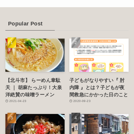
(4)
(6)
Popular Post
(1)
(5)
【北斗市】 らーめん韋駄
子どもがなりやすい『 肘
天 ｜ 胡麻たっぷり！大泉
内障 』とは？子どもが夜
洋絶賛の味噌ラーメン
間救急にかかった日のこと
2021-04-23
2020-09-23