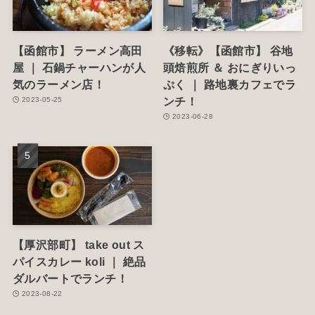
【函館市】 ラーメン高田
《移転》【函館市】 谷地
屋 ｜ 石鍋チャーハンが人
頭焙煎所 ＆ おにぎりいっ
気のラーメン店！
ぷく ｜ 路地裏カフェでラ
ンチ！
2023-05-25
2023-06-28
【厚沢部町】 take out ス
パイスカレー koli ｜ 絶品
ダルバートでランチ！
2023-08-22