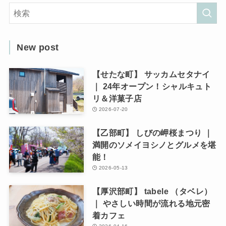
New post
【せたな町】 サッカムセタナイ
｜ 24年オープン！シャルキュト
リ＆洋菓子店
2026-07-20
【乙部町】 しびの岬桜まつり ｜
満開のソメイヨシノとグルメを堪
能！
2026-05-13
【厚沢部町】 tabele （タベレ）
｜ やさしい時間が流れる地元密
着カフェ