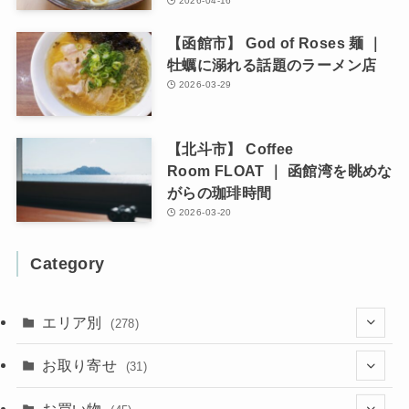
2026-04-16
【函館市】 God of Roses 麺 ｜
牡蠣に溺れる話題のラーメン店
2026-03-29
【北斗市】 Coffee
Room FLOAT ｜ 函館湾を眺めな
がらの珈琲時間
2026-03-20
Category
エリア別
(278)
(102)
お取り寄せ
(31)
(137)
(2)
(4)
お買い物